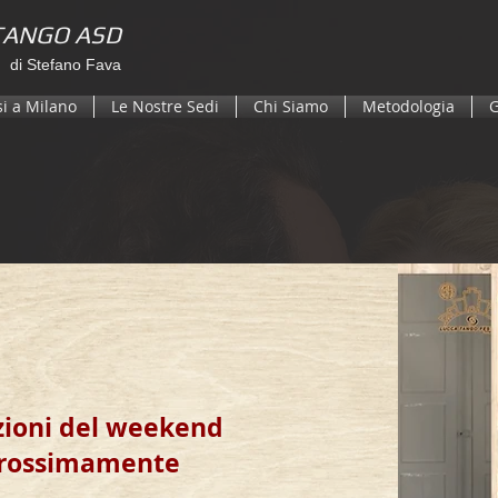
TANGO ASD
di Stefano Fava
si a Milano
Le Nostre Sedi
Chi Siamo
Metodologia
G
ezioni del weekend
prossimamente